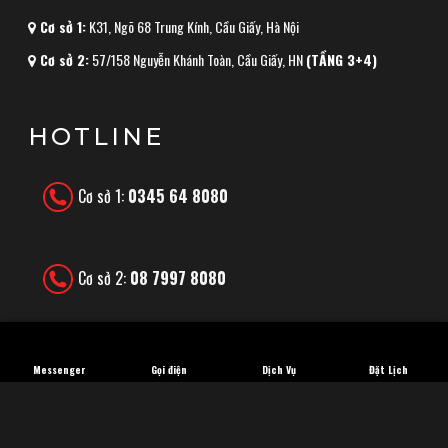
Cơ sở 1:
K31, Ngõ 68 Trung Kính, Cầu Giấy, Hà Nội
Cơ sở 2:
57/158 Nguyễn Khánh Toàn, Cầu Giấy, HN
(TẦNG 3+4)
HOTLINE
Cơ sở 1:
0345 64 8080
Cơ sở 2:
08 7997 8080
(
9h00 - 20:00 | Từ T2-T7 | CN Nghỉ)
Messenger
Gọi điện
Dịch Vụ
Đặt Lịch
INSTAGRAMS