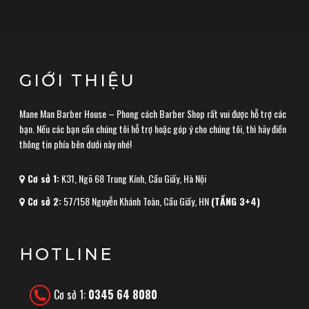
GIỚI THIỆU
Mane Man Barber House – Phong cách Barber Shop rất vui được hỗ trợ các
bạn. Nếu các bạn cần chúng tôi hỗ trợ hoặc góp ý cho chúng tôi, thì hãy điền
thông tin phía bên dưới này nhé!
Cơ sở 1:
K31, Ngõ 68 Trung Kính, Cầu Giấy, Hà Nội
Cơ sở 2:
57/158 Nguyễn Khánh Toàn, Cầu Giấy, HN
(TẦNG 3+4)
HOTLINE
Cơ sở 1:
0345 64 8080