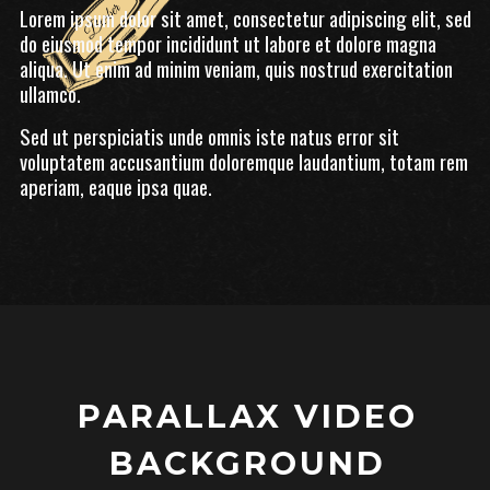
Lorem ipsum dolor sit amet, consectetur adipiscing elit, sed
do eiusmod tempor incididunt ut labore et dolore magna
aliqua. Ut enim ad minim veniam, quis nostrud exercitation
ullamco.
Sed ut perspiciatis unde omnis iste natus error sit
voluptatem accusantium doloremque laudantium, totam rem
aperiam, eaque ipsa quae.
PARALLAX VIDEO
BACKGROUND