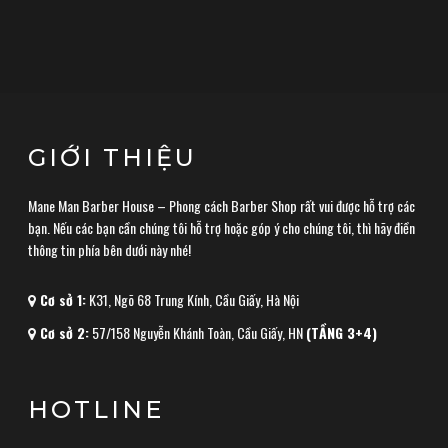
GIỚI THIỆU
Mane Man Barber House – Phong cách Barber Shop rất vui được hỗ trợ các
bạn. Nếu các bạn cần chúng tôi hỗ trợ hoặc góp ý cho chúng tôi, thì hãy điền
thông tin phía bên dưới này nhé!
Cơ sở 1:
K31, Ngõ 68 Trung Kính, Cầu Giấy, Hà Nội
Cơ sở 2:
57/158 Nguyễn Khánh Toàn, Cầu Giấy, HN
(TẦNG 3+4)
HOTLINE