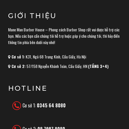
GIỚI THIỆU
Mane Man Barber House – Phong cách Barber Shop rất vui được hỗ trợ các
bạn. Nếu các bạn cần chúng tôi hỗ trợ hoặc góp ý cho chúng tôi, thì hãy điền
thông tin phía bên dưới này nhé!
Cơ sở 1:
K31, Ngõ 68 Trung Kính, Cầu Giấy, Hà Nội
Cơ sở 2:
57/158 Nguyễn Khánh Toàn, Cầu Giấy, HN
(TẦNG 3+4)
HOTLINE
Cơ sở 1:
0345 64 8080
Cơ sở 2:
08 7997 8080