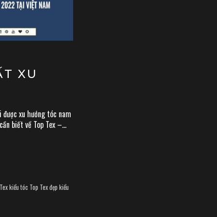
ẤT XU
ổi được xu hướng tóc nam
ần biết về Top Tex –...
 Tex
kiểu tóc Top Tex đẹp
kiểu