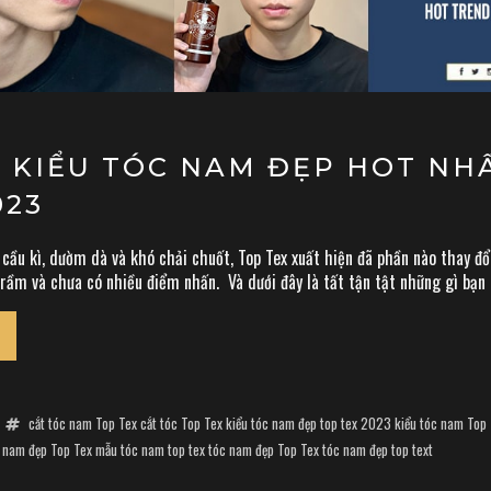
– KIỂU TÓC NAM ĐẸP HOT NH
023
cầu kì, dườm dà và khó chải chuốt, Top Tex xuất hiện đã phần nào thay đ
ầm và chưa có nhiều điểm nhấn. Và dưới đây là tất tận tật những gì bạn c
cắt tóc nam Top Tex
cắt tóc Top Tex
kiểu tóc nam đẹp top tex 2023
kiểu tóc nam Top
 nam đẹp Top Tex
mẫu tóc nam top tex
tóc nam đẹp Top Tex
tóc nam đẹp top text