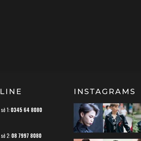
LINE
INSTAGRAMS
 sở 1:
0345 64 8080
 sở 2:
08 7997 8080