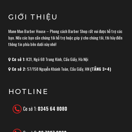
GIỚI THIỆU
Mane Man Barber House – Phong cách Barber Shop rất vui được hỗ trợ các
bạn. Nếu các bạn cần chúng tôi hỗ trợ hoặc góp ý cho chúng tôi, thì hãy điền
thông tin phía bên dưới này nhé!
Cơ sở 1:
K31, Ngõ 68 Trung Kính, Cầu Giấy, Hà Nội
Cơ sở 2:
57/158 Nguyễn Khánh Toàn, Cầu Giấy, HN
(TẦNG 3+4)
HOTLINE
Cơ sở 1:
0345 64 8080