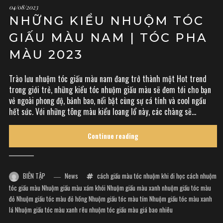
04/08/2023
NHỮNG KIỂU NHUỘM TÓC
GIẤU MÀU NAM | TÓC PHA
MÀU 2023
Trào lưu nhuộm tóc giấu màu nam đang trở thành một Hot trend
trong giới trẻ, những kiểu tóc nhuộm giấu màu sẽ đem tới cho bạn
vẻ ngoài phong độ, bảnh bao, nổi bật cùng sự cá tính và cool ngầu
hết sức. Với những tông màu kiểu loang lổ này, các chàng sẽ...
Continue reading
BIÊN TẬP
News
cách giấu màu tóc nhuộm khi đi học
cách nhuộm
tóc giấu màu
Nhuộm giấu màu xám khói
Nhuộm giấu màu xanh
nhuộm giấu tóc màu
đỏ
Nhuộm giấu tóc màu đỏ hồng
Nhuộm giấu tóc màu tím
Nhuộm giấu tóc màu xanh
lá
Nhuộm giấu tóc màu xanh rêu
nhuộm tóc giấu màu giá bao nhiêu