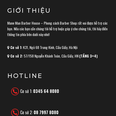
GIỚI THIỆU
Mane Man Barber House – Phong cách Barber Shop rất vui được hỗ trợ các
bạn. Nếu các bạn cần chúng tôi hỗ trợ hoặc góp ý cho chúng tôi, thì hãy điền
thông tin phía bên dưới này nhé!
Cơ sở 1:
K31, Ngõ 68 Trung Kính, Cầu Giấy, Hà Nội
Cơ sở 2:
57/158 Nguyễn Khánh Toàn, Cầu Giấy, HN
(TẦNG 3+4)
HOTLINE
Cơ sở 1:
0345 64 8080
Cơ sở 2:
08 7997 8080