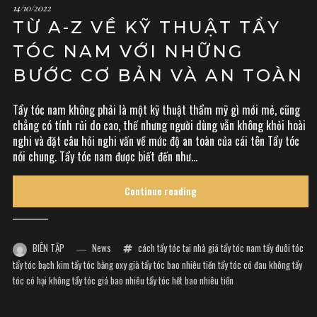
14/10/2022
TỪ A-Z VỀ KỸ THUẬT TẨY
TÓC NAM VỚI NHỮNG
BƯỚC CƠ BẢN VÀ AN TOÀN
Tẩy tóc nam không phải là một kỹ thuật thẩm mỹ gì mới mẻ, cũng
chẳng có tính rủi do cao, thế nhưng người dùng vẫn không khỏi hoài
nghi và đặt câu hỏi nghi vấn về mức độ an toàn của cái tên Tẩy tóc
nói chung. Tẩy tóc nam được biết đến như...
Continue reading
BIÊN TẬP
News
cách tẩy tóc tại nhà
giá tẩy tóc nam
tẩy đuôi tóc
tẩy tóc bạch kim
tẩy tóc bằng oxy già
tẩy tóc bao nhiêu tiền
tẩy tóc có đau không
tẩy
tóc có hại không
tẩy tóc giá bao nhiêu
tẩy tóc hết bao nhiêu tiền