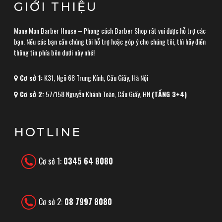
GIỚI THIỆU
Mane Man Barber House – Phong cách Barber Shop rất vui được hỗ trợ các
bạn. Nếu các bạn cần chúng tôi hỗ trợ hoặc góp ý cho chúng tôi, thì hãy điền
thông tin phía bên dưới này nhé!
Cơ sở 1:
K31, Ngõ 68 Trung Kính, Cầu Giấy, Hà Nội
Cơ sở 2:
57/158 Nguyễn Khánh Toàn, Cầu Giấy, HN
(TẦNG 3+4)
HOTLINE
Cơ sở 1:
0345 64 8080
Cơ sở 2:
08 7997 8080