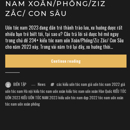
NAM XOĂN/PHỒNG/ZIZ
ZẮC/ CON SÂU
Uốn tóc nam 2023 đang dần trở thành trào lưu, xu hướng được rất
nhiều bạn trẻ biết tới, tại sao ư? Câu trả lời sẽ được hé mở ngay
trong chủ đề 234+ kiểu tóc nam uốn Xoăn/Phồng/Ziz Zắc/ Con Sâu
cho năm 2023 này. Trong vài năm trở lại đây, xu hướng thời...
Continue reading
BIÊN TẬP
News
các kiểu uốn tóc nam
giá uốn tóc nam 2022
giá
uốn tóc nam Hà nội
kiểu tóc nam uốn xoăn
kiểu tóc nam uốn xoăn Hàn Quốc
KIỂU TÓC
UỐN 2023
KIỂU UỐN TÓC NAM 2023
kiểu uốn tóc nam đẹp 2022
tóc nam uốn xoăn
tóc nam uốn xoăn phồng