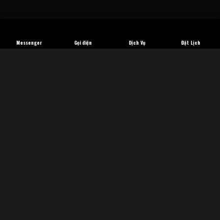
Messenger
Gọi điện
Dịch Vụ
Đặt Lịch
Hiển thị kết quả duy nhất
SALE!