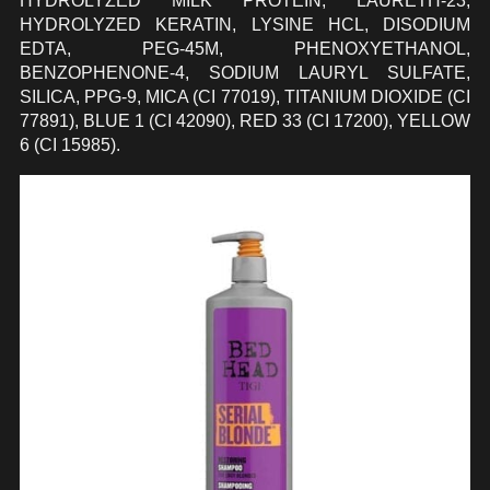
HYDROLYZED MILK PROTEIN, LAURETH-23,
HYDROLYZED KERATIN, LYSINE HCL, DISODIUM
EDTA, PEG-45M, PHENOXYETHANOL,
BENZOPHENONE-4, SODIUM LAURYL SULFATE,
SILICA, PPG-9, MICA (CI 77019), TITANIUM DIOXIDE (CI
77891), BLUE 1 (CI 42090), RED 33 (CI 17200), YELLOW
6 (CI 15985).