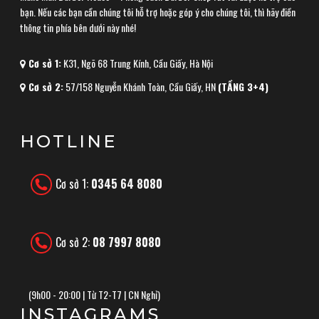
bạn. Nếu các bạn cần chúng tôi hỗ trợ hoặc góp ý cho chúng tôi, thì hãy điền
thông tin phía bên dưới này nhé!
Cơ sở 1:
K31, Ngõ 68 Trung Kính, Cầu Giấy, Hà Nội
Cơ sở 2:
57/158 Nguyễn Khánh Toàn, Cầu Giấy, HN
(TẦNG 3+4)
HOTLINE
Cơ sở 1:
0345 64 8080
Cơ sở 2:
08 7997 8080
(
9h00 - 20:00 | Từ T2-T7 | CN Nghỉ)
INSTAGRAMS