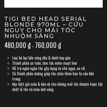
TIGI BED HEAD SERIAL
BLONDE 970ML – CỨU
NGUY CHO MÁI TÓC
NHUỘM SÁNG
480,000
₫
760,000
₫
Khoảng
–
giá:
từ
Loại bỏ bụi bẩn cứng đầu & đánh bay gàu
480,000 ₫
Thành phần an toàn, làm tóc mềm mượt hơn
đến
Hỗ trợ ngăn ngừa tóc gãy dụng và chẻ ngọn, xơ rối
760,000 ₫
Có thành phần dưỡng giúp tóc chắc khỏe hơn từ sâu bên
trong
Đặc biệt giữ màu & bảo vệ cho những mái tóc nhuộm hoặc tẩy
nhất là tóc có màu ánh vàng