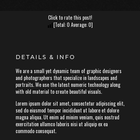
Click to rate this post!
[Total:
0
Average:
0
]
DETAILS & INFO
We are a small yet dynamic team of graphic designers
and photographers that specialize in landscapes and
portraits. We use the latest numeric technology along
with old material to create beautiful visuals.
Lorem ipsum dolor sit amet, consectetur adipiscing elit,
sed do eiusmod tempor incididunt ut labore et dolore
magna aliqua. Ut enim ad minim veniam, quis nostrud
exercitation ullamco laboris nisi ut aliquip ex ea
commodo consequat.