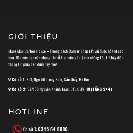
GIỚI THIỆU
Mane Man Barber House – Phong cách Barber Shop rất vui được hỗ trợ các
bạn. Nếu các bạn cần chúng tôi hỗ trợ hoặc góp ý cho chúng tôi, thì hãy điền
thông tin phía bên dưới này nhé!
Cơ sở 1:
K31, Ngõ 68 Trung Kính, Cầu Giấy, Hà Nội
Cơ sở 2:
57/158 Nguyễn Khánh Toàn, Cầu Giấy, HN
(TẦNG 3+4)
HOTLINE
Cơ sở 1:
0345 64 8080