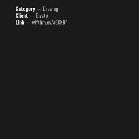
Category
—
Drawing
Client
—
Envato
Link
—
wlfthm.es/a8KK84