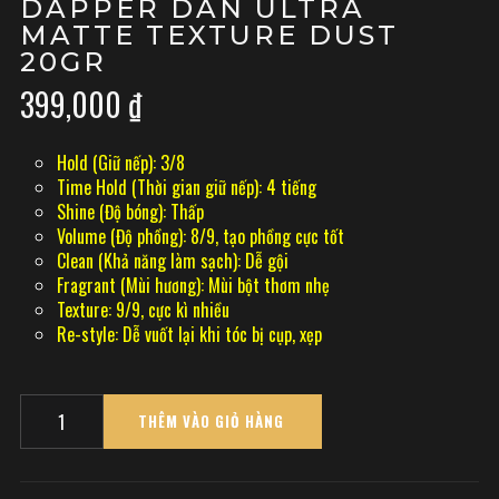
DAPPER DAN ULTRA
MATTE TEXTURE DUST
20GR
399,000
₫
Hold (Giữ nếp): 3/8
Time Hold (Thời gian giữ nếp): 4 tiếng
Shine (Độ bóng): Thấp
Volume (Độ phồng): 8/9, tạo phồng cực tốt
Clean (Khả năng làm sạch): Dễ gội
Fragrant (Mùi hương): Mùi bột thơm nhẹ
Texture: 9/9, cực kì nhiều
Re-style: Dễ vuốt lại khi tóc bị cụp, xẹp
Quantity
THÊM VÀO GIỎ HÀNG