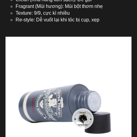
Fragrant (Mùi hương): Mùi bột thơm nhẹ
Texture: 9/9, cực kì nhiều
Re-style: Dễ vuốt lại khi tóc bị cụp, xẹp