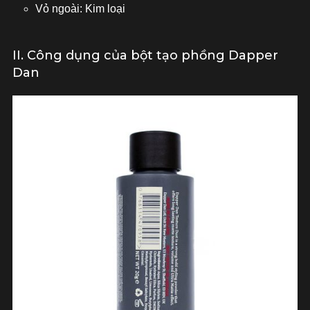
Vỏ ngoài: Kim loại
II. Công dụng của bột tạo phồng Dapper
Dan