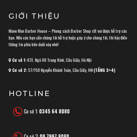
GIỚI THIỆU
Mane Man Barber House – Phong cách Barber Shop rất vui được hỗ trợ các
bạn. Nếu các bạn cần chúng tôi hỗ trợ hoặc góp ý cho chúng tôi, thì hãy điền
thông tin phía bên dưới này nhé!
Cơ sở 1:
K31, Ngõ 68 Trung Kính, Cầu Giấy, Hà Nội
Cơ sở 2:
57/158 Nguyễn Khánh Toàn, Cầu Giấy, HN
(TẦNG 3+4)
HOTLINE
Cơ sở 1:
0345 64 8080
Cơ sở 2:
08 7997 8080