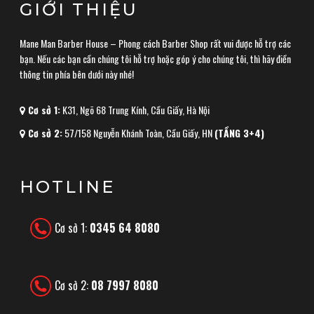
GIỚI THIỆU
Mane Man Barber House – Phong cách Barber Shop rất vui được hỗ trợ các
bạn. Nếu các bạn cần chúng tôi hỗ trợ hoặc góp ý cho chúng tôi, thì hãy điền
thông tin phía bên dưới này nhé!
Cơ sở 1:
K31, Ngõ 68 Trung Kính, Cầu Giấy, Hà Nội
Cơ sở 2:
57/158 Nguyễn Khánh Toàn, Cầu Giấy, HN
(TẦNG 3+4)
HOTLINE
Cơ sở 1:
0345 64 8080
Cơ sở 2:
08 7997 8080