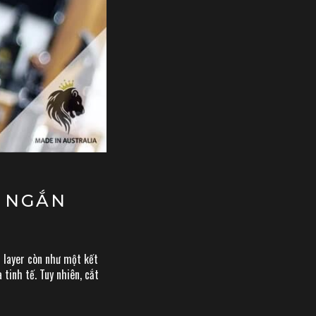
R NGẮN
m layer còn như một kết
 tinh tế. Tuy nhiên, cắt