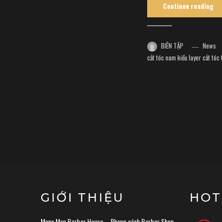
Continue reading
BIÊN TẬP
News
cắt tóc nam kiểu layer
cắt tóc 
GIỚI THIỆU
HOT
Mane Man Barber House – Phong cách Barber Shop