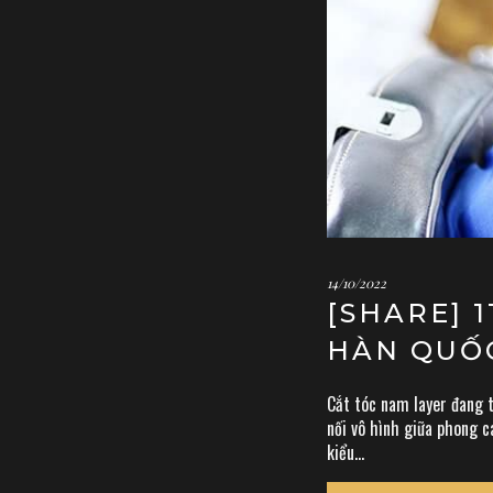
14/10/2022
[SHARE] 
HÀN QUỐC
Cắt tóc nam layer đang t
nối vô hình giữa phong c
kiểu...