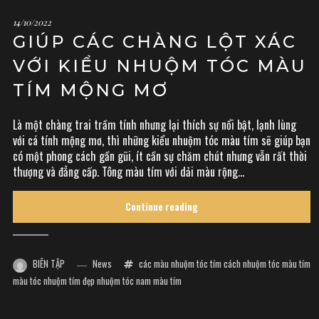
14/10/2022
GIÚP CÁC CHÀNG LỘT XÁC
VỚI KIỂU NHUỘM TÓC MÀU
TÍM MỘNG MƠ
Là một chàng trai trầm tính nhưng lại thích sự nổi bật, lạnh lùng
với cá tính mộng mơ, thì những kiểu nhuộm tóc màu tím sẽ giúp bạn
có một phong cách gần gũi, ít cần sự chăm chút nhưng vẫn rất thời
thượng và đẳng cấp. Tông màu tím với dải màu rộng...
Continue reading
BIÊN TẬP
News
các màu nhuộm tóc tím
cách nhuộm tóc màu tím
màu tóc nhuộm tím đẹp
nhuộm tóc nam màu tím