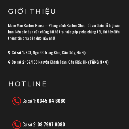
GIỚI THIỆU
Mane Man Barber House – Phong cách Barber Shop rất vui được hỗ trợ các
bạn. Nếu các bạn cần chúng tôi hỗ trợ hoặc góp ý cho chúng tôi, thì hãy điền
thông tin phía bên dưới này nhé!
Cơ sở 1:
K31, Ngõ 68 Trung Kính, Cầu Giấy, Hà Nội
Cơ sở 2:
57/158 Nguyễn Khánh Toàn, Cầu Giấy, HN
(TẦNG 3+4)
HOTLINE
Cơ sở 1:
0345 64 8080
Cơ sở 2:
08 7997 8080