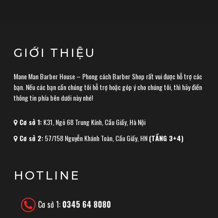
GIỚI THIỆU
Mane Man Barber House – Phong cách Barber Shop rất vui được hỗ trợ các
bạn. Nếu các bạn cần chúng tôi hỗ trợ hoặc góp ý cho chúng tôi, thì hãy điền
thông tin phía bên dưới này nhé!
Cơ sở 1:
K31, Ngõ 68 Trung Kính, Cầu Giấy, Hà Nội
Cơ sở 2:
57/158 Nguyễn Khánh Toàn, Cầu Giấy, HN
(TẦNG 3+4)
HOTLINE
Cơ sở 1:
0345 64 8080