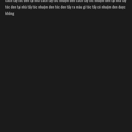
cách tẩy tóc đen tại nhà
cách tẩy tóc nhuộm đen
cách tẩy tóc nhuộm đen tại nhà
tẩy
tóc đen tại nhà
tẩy tóc nhuộm đen
tóc đen tẩy ra màu gì
tóc tẩy có nhuộm đen được
không