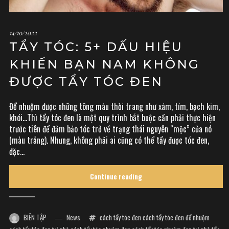
14/10/2022
TẨY TÓC: 5+ DẤU HIỆU
KHIẾN BẠN NAM KHÔNG
ĐƯỢC TẨY TÓC ĐEN
Để nhuộm được những tông màu thời trang như xám, tím, bạch kim,
khói…Thì tẩy tóc đen là một quy trình bắt buộc cần phải thực hiện
trước tiên để đảm bảo tóc trở về trạng thái nguyên “mộc” của nó
(màu trắng). Nhưng, không phải ai cũng có thể tẩy được tóc đen,
đặc...
Continue reading
BIÊN TẬP
News
cách tẩy tóc đen
cách tẩy tóc đen để nhuộm