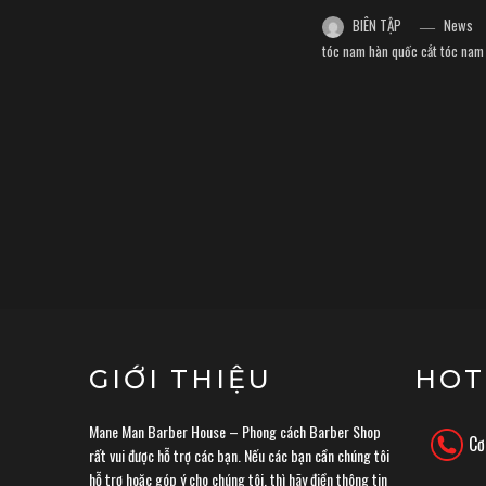
BIÊN TẬP
News
tóc nam hàn quốc
cắt tóc nam 
GIỚI THIỆU
HOT
Mane Man Barber House – Phong cách Barber Shop
Cơ
rất vui được hỗ trợ các bạn. Nếu các bạn cần chúng tôi
hỗ trợ hoặc góp ý cho chúng tôi, thì hãy điền thông tin