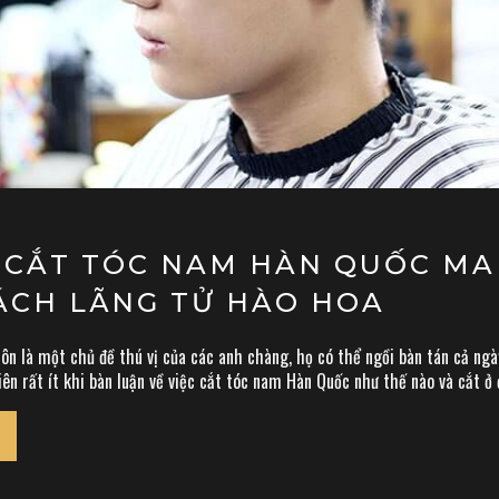
U CẮT TÓC NAM HÀN QUỐC M
ÁCH LÃNG TỬ HÀO HOA
n là một chủ đề thú vị của các anh chàng, họ có thể ngồi bàn tán cả ngày
iên rất ít khi bàn luận về việc cắt tóc nam Hàn Quốc như thế nào và cắt ở 