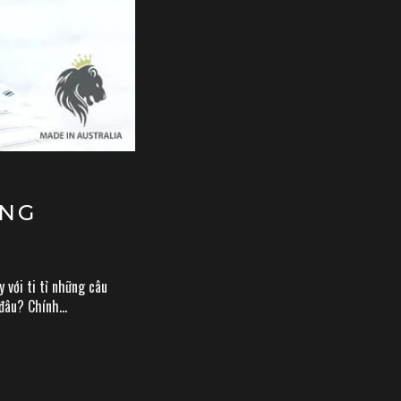
ANG
 với ti tỉ những câu
đâu? Chính...