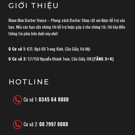
GIỚI THIỆU
Mane Man Barber House – Phong cách Barber Shop rất vui được hỗ trợ các
bạn. Nếu các bạn cần chúng tôi hỗ trợ hoặc góp ý cho chúng tôi, thì hãy điền
thông tin phía bên dưới này nhé!
Cơ sở 1:
K31, Ngõ 68 Trung Kính, Cầu Giấy, Hà Nội
Cơ sở 2:
57/158 Nguyễn Khánh Toàn, Cầu Giấy, HN
(TẦNG 3+4)
HOTLINE
Cơ sở 1:
0345 64 8080
Cơ sở 2:
08 7997 8080