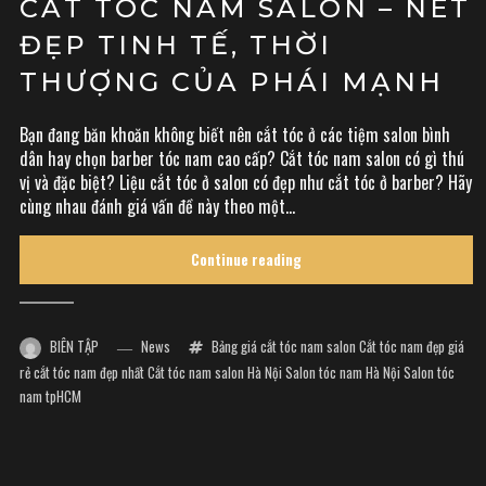
CẮT TÓC NAM SALON – NÉT
ĐẸP TINH TẾ, THỜI
THƯỢNG CỦA PHÁI MẠNH
Bạn đang băn khoăn không biết nên cắt tóc ở các tiệm salon bình
dân hay chọn barber tóc nam cao cấp? Cắt tóc nam salon có gì thú
vị và đặc biệt? Liệu cắt tóc ở salon có đẹp như cắt tóc ở barber? Hãy
cùng nhau đánh giá vấn đề này theo một...
Continue reading
BIÊN TẬP
News
Bảng giá cắt tóc nam salon
Cắt tóc nam đẹp giá
rẻ
cắt tóc nam đẹp nhất
Cắt tóc nam salon Hà Nội
Salon tóc nam Hà Nội
Salon tóc
nam tpHCM