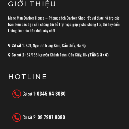
GIỚI THIỆU
Mane Man Barber House – Phong cách Barber Shop rất vui được hỗ trợ các
bạn. Nếu các bạn cần chúng tôi hỗ trợ hoặc góp ý cho chúng tôi, thì hãy điền
thông tin phía bên dưới này nhé!
Cơ sở 1:
K31, Ngõ 68 Trung Kính, Cầu Giấy, Hà Nội
Cơ sở 2:
57/158 Nguyễn Khánh Toàn, Cầu Giấy, HN
(TẦNG 3+4)
HOTLINE
Cơ sở 1:
0345 64 8080
Cơ sở 2:
08 7997 8080