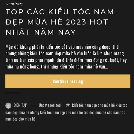
20/01/2023
TOP CÁC KIỂU TÓC NAM
ĐẸP MÙA HÈ 2023 HOT
NHẤT NĂM NAY
Mặc dù không phải là kiểu tóc cắt vào mùa nào cũng được, thế
nhưng những kiểu tóc nam đẹp mùa hè vẫn luôn là lựa chọn mang
tính ưu tiên của phái mạnh, dù ở thời điểm mùa đông rét buốt, hay
mùa hạ nóng bỏng, thì những kiểu tóc nam mùa hè vẫn...
Continue reading
BIÊN TẬP
Uncategorized
kiểu tóc nam đẹp cho mùa hè
kiểu tóc
nam đẹp mùa hè
những kiểu tóc nam đẹp cho mùa hè
tóc đẹp mùa hè cho nam
tóc
nam đẹp cho mùa hè