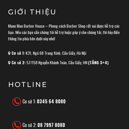
GIỚI THIỆU
Mane Man Barber House – Phong cách Barber Shop rất vui được hỗ trợ các
bạn. Nếu các bạn cần chúng tôi hỗ trợ hoặc góp ý cho chúng tôi, thì hãy điền
thông tin phía bên dưới này nhé!
Cơ sở 1:
K31, Ngõ 68 Trung Kính, Cầu Giấy, Hà Nội
Cơ sở 2:
57/158 Nguyễn Khánh Toàn, Cầu Giấy, HN
(TẦNG 3+4)
HOTLINE
Cơ sở 1:
0345 64 8080
Cơ sở 2:
08 7997 8080