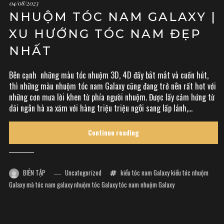
04/08/2023
NHUỘM TÓC NAM GALAXY |
XU HƯỚNG TÓC NAM ĐẸP
NHẤT
Bên cạnh những màu tóc nhuộm 3D, 4D đầy bắt mắt và cuốn hút,
thì những màu nhuộm tóc nam Galaxy cũng đang trở nên rất hot với
những cơn mưa lời khen từ phía người nhuộm. Được lấy cảm hứng từ
dải ngân hà xa xăm với hàng triệu triệu ngôi sang lấp lánh,...
Continue reading
BIÊN TẬP
Uncategorized
kiểu tóc nam Galaxy
kiểu tóc nhuộm
Galaxy
mà tóc nam galaxy
nhuộm tóc Galaxy
tóc nam nhuộm Galaxy