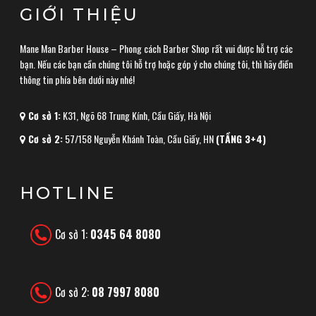
GIỚI THIỆU
Mane Man Barber House – Phong cách Barber Shop rất vui được hỗ trợ các
bạn. Nếu các bạn cần chúng tôi hỗ trợ hoặc góp ý cho chúng tôi, thì hãy điền
thông tin phía bên dưới này nhé!
Cơ sở 1:
K31, Ngõ 68 Trung Kính, Cầu Giấy, Hà Nội
Cơ sở 2:
57/158 Nguyễn Khánh Toàn, Cầu Giấy, HN
(TẦNG 3+4)
HOTLINE
Cơ sở 1:
0345 64 8080
Cơ sở 2:
08 7997 8080