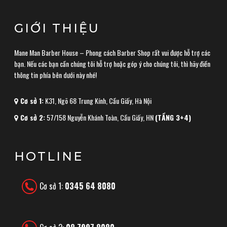
GIỚI THIỆU
Mane Man Barber House – Phong cách Barber Shop rất vui được hỗ trợ các
bạn. Nếu các bạn cần chúng tôi hỗ trợ hoặc góp ý cho chúng tôi, thì hãy điền
thông tin phía bên dưới này nhé!
Cơ sở 1:
K31, Ngõ 68 Trung Kính, Cầu Giấy, Hà Nội
Cơ sở 2:
57/158 Nguyễn Khánh Toàn, Cầu Giấy, HN
(TẦNG 3+4)
HOTLINE
Cơ sở 1:
0345 64 8080