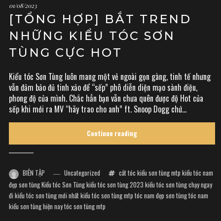
01/08/2023
[TỔNG HỢP] BẮT TREND
NHỮNG KIỂU TÓC SƠN
TÙNG CỰC HOT
Kiểu tóc Sơn Tùng luôn mang một vẻ ngoài gọn gàng, tinh tế nhưng
vẫn đảm bảo đủ tinh xảo để “sếp” phô diễn diện mạo sành điệu,
phong độ của mình. Chắc hẳn bạn vẫn chưa quên được độ Hot của
sếp khi mới ra MV “hãy trao cho anh” ft. Snoop Dogg chứ...
Continue reading
BIÊN TẬP
Uncategorized
cắt tóc kiểu sơn tùng mtp
kiểu tóc nam
đẹp sơn tùng
Kiểu tóc Sơn Tùng
kiểu tóc sơn tùng 2023
kiểu tóc sơn tùng chạy ngay
đi
kiểu tóc sơn tùng mới nhất
kiểu tóc sơn tùng mtp
tóc nam đẹp sơn tùng
tóc nam
kiểu sơn tùng hiện nay
tóc sơn tùng mtp