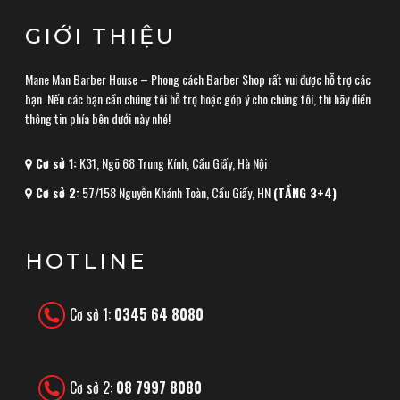
GIỚI THIỆU
Mane Man Barber House – Phong cách Barber Shop rất vui được hỗ trợ các
bạn. Nếu các bạn cần chúng tôi hỗ trợ hoặc góp ý cho chúng tôi, thì hãy điền
thông tin phía bên dưới này nhé!
Cơ sở 1:
K31, Ngõ 68 Trung Kính, Cầu Giấy, Hà Nội
Cơ sở 2:
57/158 Nguyễn Khánh Toàn, Cầu Giấy, HN
(TẦNG 3+4)
HOTLINE
Cơ sở 1:
0345 64 8080
Cơ sở 2:
08 7997 8080