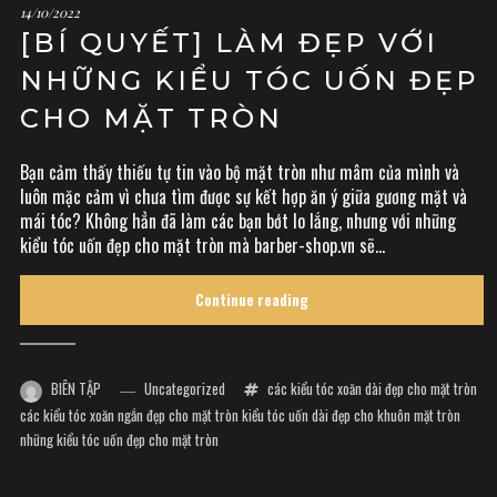
14/10/2022
[BÍ QUYẾT] LÀM ĐẸP VỚI
NHỮNG KIỂU TÓC UỐN ĐẸP
CHO MẶT TRÒN
Bạn cảm thấy thiếu tự tin vào bộ mặt tròn như mâm của mình và
luôn mặc cảm vì chưa tìm được sự kết hợp ăn ý giữa gương mặt và
mái tóc? Không hẳn đã làm các bạn bớt lo lắng, nhưng với những
kiểu tóc uốn đẹp cho mặt tròn mà barber-shop.vn sẽ...
Continue reading
BIÊN TẬP
Uncategorized
các kiểu tóc xoăn dài đẹp cho mặt tròn
các kiểu tóc xoăn ngắn đẹp cho mặt tròn
kiểu tóc uốn dài đẹp cho khuôn mặt tròn
những kiểu tóc uốn đẹp cho mặt tròn