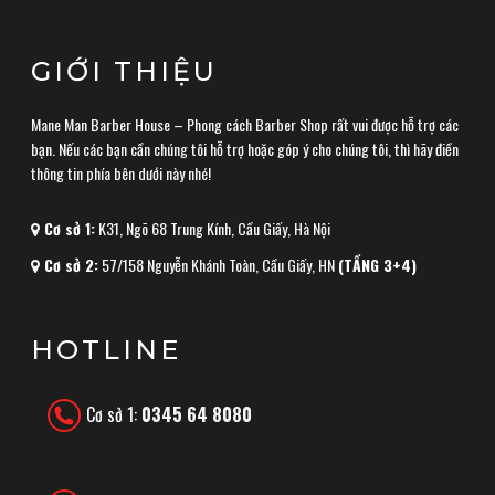
GIỚI THIỆU
Mane Man Barber House – Phong cách Barber Shop rất vui được hỗ trợ các
bạn. Nếu các bạn cần chúng tôi hỗ trợ hoặc góp ý cho chúng tôi, thì hãy điền
thông tin phía bên dưới này nhé!
Cơ sở 1:
K31, Ngõ 68 Trung Kính, Cầu Giấy, Hà Nội
Cơ sở 2:
57/158 Nguyễn Khánh Toàn, Cầu Giấy, HN
(TẦNG 3+4)
HOTLINE
Cơ sở 1:
0345 64 8080