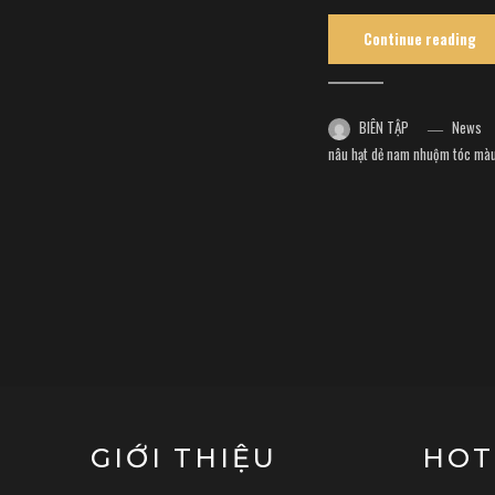
Continue reading
BIÊN TẬP
News
nâu hạt dẻ nam
nhuộm tóc màu
GIỚI THIỆU
HOT