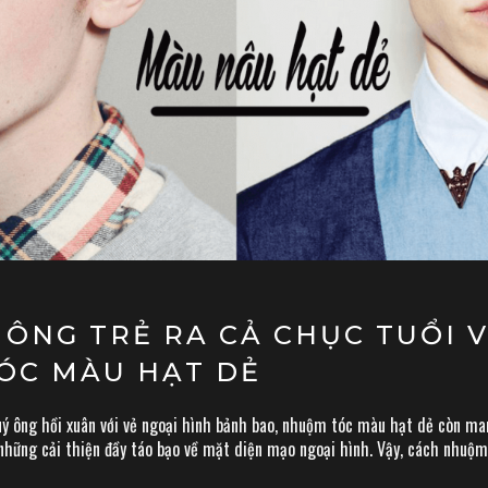
 ÔNG TRẺ RA CẢ CHỤC TUỔI V
ÓC MÀU HẠT DẺ
ý ông hồi xuân với vẻ ngoại hình bảnh bao, nhuộm tóc màu hạt dẻ còn ma
 những cải thiện đầy táo bạo về mặt diện mạo ngoại hình. Vậy, cách nhuộ