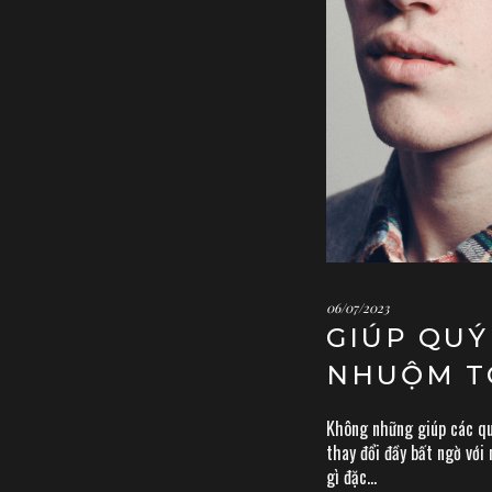
06/07/2023
GIÚP QUÝ
NHUỘM T
Không những giúp các qu
thay đổi đầy bất ngờ với
gì đặc...