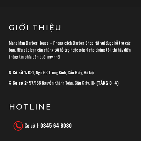
GIỚI THIỆU
Mane Man Barber House – Phong cách Barber Shop rất vui được hỗ trợ các
bạn. Nếu các bạn cần chúng tôi hỗ trợ hoặc góp ý cho chúng tôi, thì hãy điền
thông tin phía bên dưới này nhé!
Cơ sở 1:
K31, Ngõ 68 Trung Kính, Cầu Giấy, Hà Nội
Cơ sở 2:
57/158 Nguyễn Khánh Toàn, Cầu Giấy, HN
(TẦNG 3+4)
HOTLINE
Cơ sở 1:
0345 64 8080