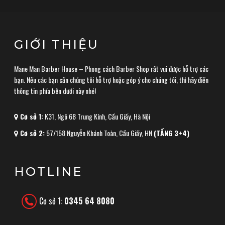
GIỚI THIỆU
Mane Man Barber House – Phong cách Barber Shop rất vui được hỗ trợ các
bạn. Nếu các bạn cần chúng tôi hỗ trợ hoặc góp ý cho chúng tôi, thì hãy điền
thông tin phía bên dưới này nhé!
Cơ sở 1:
K31, Ngõ 68 Trung Kính, Cầu Giấy, Hà Nội
Cơ sở 2:
57/158 Nguyễn Khánh Toàn, Cầu Giấy, HN
(TẦNG 3+4)
HOTLINE
Cơ sở 1:
0345 64 8080