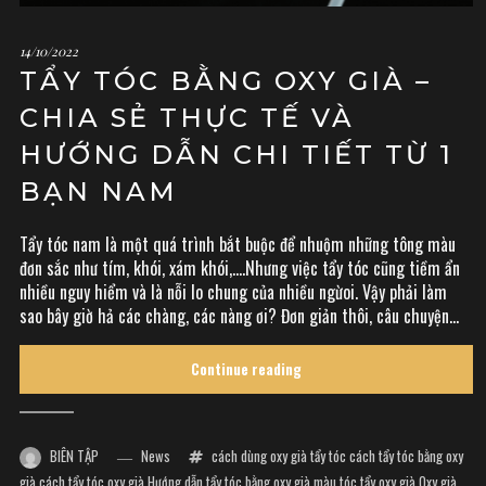
14/10/2022
TẨY TÓC BẰNG OXY GIÀ –
CHIA SẺ THỰC TẾ VÀ
HƯỚNG DẪN CHI TIẾT TỪ 1
BẠN NAM
Tẩy tóc nam là một quá trình bắt buộc để nhuộm những tông màu
đơn sắc như tím, khói, xám khói,….Nhưng việc tẩy tóc cũng tiềm ẩn
nhiều nguy hiểm và là nỗi lo chung của nhiều ngừoi. Vậy phải làm
sao bây giờ hả các chàng, các nàng ơi? Đơn giản thôi, câu chuyện...
Continue reading
BIÊN TẬP
News
cách dùng oxy già tẩy tóc
cách tẩy tóc bằng oxy
già
cách tẩy tóc oxy già
Hướng dẫn tẩy tóc bằng oxy già
màu tóc tẩy oxy già
Oxy già