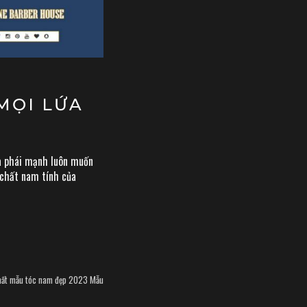
MỌI LỨA
đa phái mạnh luôn muốn
 chất nam tính của
hất
mẫu tóc nam đẹp 2023
Mẫu