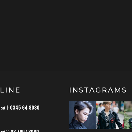
LINE
INSTAGRAMS
 sở 1:
0345 64 8080
 sở 2:
08 7997 8080