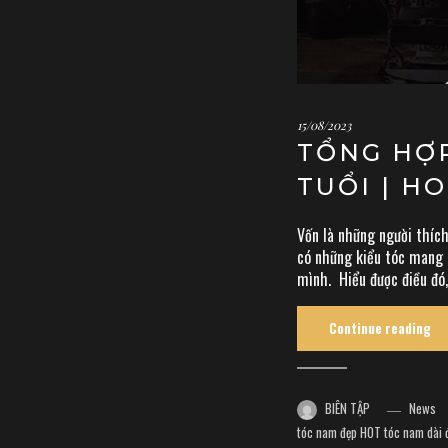
15/08/2023
TỔNG HỢP
TUỔI | H
Vốn là những người thíc
có những kiểu tóc mang t
mình. Hiểu được điều đó
Continue reading
BIÊN TẬP
News
tóc nam đẹp HOT
tóc nam dài 