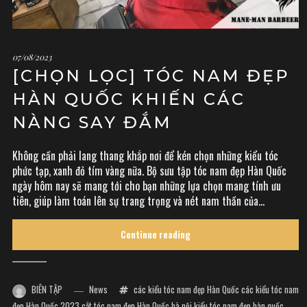
07/08/2023
[CHỌN LỌC] TÓC NAM ĐẸP
HÀN QUỐC KHIẾN CÁC
NÀNG SAY ĐẮM
Không cần phải lang thang khắp nơi để kén chọn những kiểu tóc
phức tạp, xanh đỏ tím vàng nữa. Bộ sưu tập tóc nam đẹp Hàn Quốc
ngày hôm nay sẽ mang tới cho bạn những lựa chọn mang tính ưu
tiên, giúp làm toán lên sự trang trọng và nét nam thần của...
Continue reading
BIÊN TẬP
News
các kiểu tóc nam đẹp Hàn Quốc
các kiểu tóc nam
đẹp Hàn Quốc 2023
cắt tóc nam đẹp Hàn Quốc hà nội
kiểu tóc nam đẹp hàn quốc