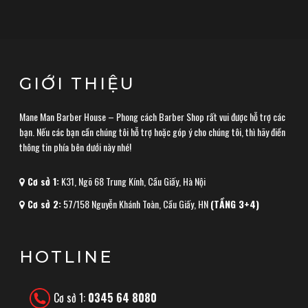
GIỚI THIỆU
Mane Man Barber House – Phong cách Barber Shop rất vui được hỗ trợ các
bạn. Nếu các bạn cần chúng tôi hỗ trợ hoặc góp ý cho chúng tôi, thì hãy điền
thông tin phía bên dưới này nhé!
Cơ sở 1:
K31, Ngõ 68 Trung Kính, Cầu Giấy, Hà Nội
Cơ sở 2:
57/158 Nguyễn Khánh Toàn, Cầu Giấy, HN
(TẦNG 3+4)
HOTLINE
Cơ sở 1:
0345 64 8080