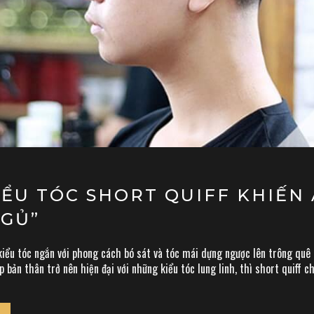
ỂU TÓC SHORT QUIFF KHIẾN 
NGỦ”
iểu tóc ngắn với phong cách bó sát và tóc mái dựng ngược lên trông quê 
p bản thân trở nên hiện đại với những kiểu tóc lung linh, thì short quiff 