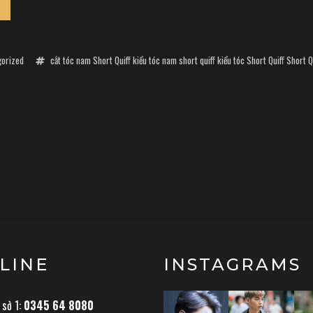
gorized
cắt tóc nam Short Quiff
kiểu tóc nam short quiff
kiểu tóc Short Quiff
Short Q
LINE
INSTAGRAMS
 sở 1:
0345 64 8080