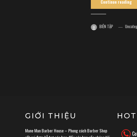
Continue reading
BIÊN TẬP
Uncate
GIỚI THIỆU
HOT
Mane Man Barber House – Phong cách Barber Shop
Cơ