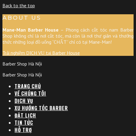
Back to the top
ABOUT US
Mane-Man Barber House
– Phong cách cắt tóc nam Barber
Shop không chỉ là nơi cắt tóc, mà còn là nơi thư giãn và thưởng
thức những loại đồ uống “CHẤT” chỉ có tại Mane-Man!
Trải nghiệm DỊCH VỤ tại Barber House
Barber Shop Hà Nội
Barber Shop Hà Nội
TRANG CHỦ
VỀ CHÚNG TÔI
DỊCH VỤ
XU HƯỚNG TÓC BARBER
ĐẶT LỊCH
TIN TỨC
HỖ TRỢ