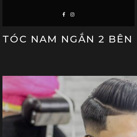
TRANG CHỦ
VỀ CHÚNG TÔI
DỊCH VỤ
XU HƯỚNG TÓC BARBER
ĐẶT LỊCH
TIN TỨC
HỖ TRỢ