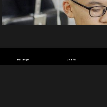
TÓC NAM NGẮN 2 BÊN
Messenger
Gọi điện