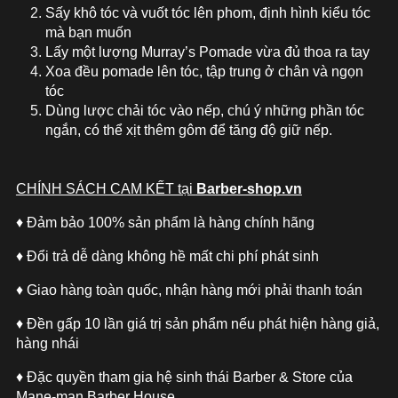
Sấy khô tóc và vuốt tóc lên phom, định hình kiểu tóc
mà bạn muốn
Lấy một lượng Murray’s Pomade vừa đủ thoa ra tay
Xoa đều pomade lên tóc, tập trung ở chân và ngọn
tóc
Dùng lược chải tóc vào nếp, chú ý những phần tóc
ngắn, có thể xịt thêm gôm để tăng độ giữ nếp.
CHÍNH SÁCH CAM KẾT tại
Barber-shop.vn
♦ Đảm bảo 100% sản phẩm là hàng chính hãng
♦ Đổi trả dễ dàng không hề mất chi phí phát sinh
♦ Giao hàng toàn quốc, nhận hàng mới phải thanh toán
♦ Đền gấp 10 lần giá trị sản phẩm nếu phát hiện hàng giả,
hàng nhái
♦ Đặc quyền tham gia hệ sinh thái Barber & Store của
Mane-man Barber House.