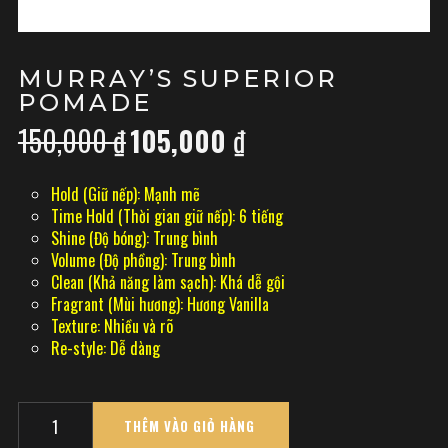
MURRAY’S SUPERIOR
POMADE
150,000
₫
105,000
₫
Giá
Giá
gốc
hiện
là:
tại
Hold (Giữ nếp): Mạnh mẽ
150,000 ₫.
là:
Time Hold (Thời gian giữ nếp): 6 tiếng
105,000 ₫.
Shine (Độ bóng): Trung bình
Volume (Độ phồng): Trung bình
Clean (Khả năng làm sạch): Khá dễ gội
Fragrant (Mùi hương): Hương Vanilla
Texture: Nhiều và rõ
Re-style: Dễ dàng
Quantity
THÊM VÀO GIỎ HÀNG