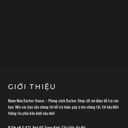
480,000
₫
REUZEL PINK POMADE
113G/4O.Z
GIỚI THIỆU
Mane Man Barber House – Phong cách Barber Shop rất vui được hỗ trợ các
bạn. Nếu các bạn cần chúng tôi hỗ trợ hoặc góp ý cho chúng tôi, thì hãy điền
thông tin phía bên dưới này nhé!
Cơ sở 1:
K31, Ngõ 68 Trung Kính, Cầu Giấy, Hà Nội