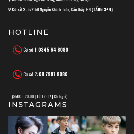
Cơ sở 2:
57/158 Nguyễn Khánh Toàn, Cầu Giấy, HN
(TẦNG 3+4)
HOTLINE
Cơ sở 1:
0345 64 8080
Cơ sở 2:
08 7997 8080
(
9h00 - 20:00 | Từ T2-T7 | CN Nghỉ)
INSTAGRAMS