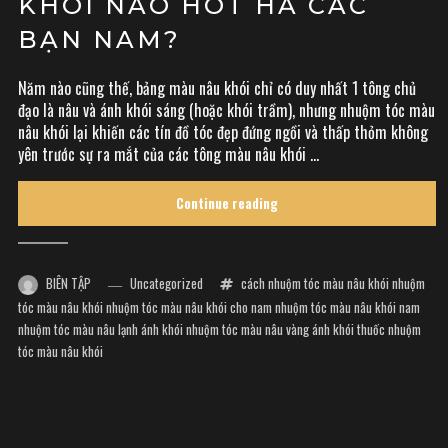
KHÓI NÀO HOT HẢ CÁC
BẠN NAM?
Năm nào cũng thế, bảng màu nâu khói chỉ có duy nhất 1 tông chủ
đạo là nâu và ánh khói sáng (hoặc khói trầm), nhưng nhuộm tóc màu
nâu khói lại khiến các tín đồ tóc đẹp đứng ngồi và thấp thỏm không
yên trước sự ra mắt của các tông màu nâu khói ...
Continue reading
BIÊN TẬP
Uncategorized
cách nhuộm tóc màu nâu khói
nhuộm
tóc màu nâu khói
nhuộm tóc màu nâu khói cho nam
nhuộm tóc màu nâu khói nam
nhuộm tóc màu nâu lạnh ánh khói
nhuộm tóc màu nâu vàng ánh khói
thuốc nhuộm
tóc màu nâu khói