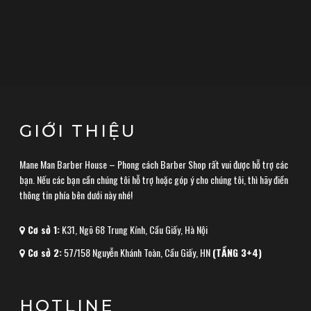
GIỚI THIỆU
Mane Man Barber House – Phong cách Barber Shop rất vui được hỗ trợ các
bạn. Nếu các bạn cần chúng tôi hỗ trợ hoặc góp ý cho chúng tôi, thì hãy điền
thông tin phía bên dưới này nhé!
Cơ sở 1:
K31, Ngõ 68 Trung Kính, Cầu Giấy, Hà Nội
Cơ sở 2:
57/158 Nguyễn Khánh Toàn, Cầu Giấy, HN
(TẦNG 3+4)
HOTLINE