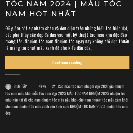
TÓC NAM 2024 | MÀU TÓC
NAM HOT NHẤT
Để giảm bớt sự nhàm chán và đơn điệu trên những kiểu tóc hiện đại,
các phù thủy sắc đẹp đã đưa vào một kỹ thuật tạo màu khá độc đáo
mang tên: Nhuộm tóc nam Nhuộm tóc ngày nay không chỉ đơn thuần
là mang tới chút màu xanh đỏ cho kiểu đầu của...
Continue reading
BIÊN TẬP
News
Các màu tóc nam nhuộm đẹp 2021
giá nhuộm
tóc nam màu khói
mẫu tóc nam đẹp 2023
MÀU TÓC NAM NHUỘM 2023
nhuộm tóc
màu nâu hạt dẻ cho nam
nhuộm tóc màu nâu khói cho nam
nhuộm tóc màu xám khói
cho nam
nhuộm tóc màu xanh rêu khói nam
NHUỘM TÓC NAM 2023
nhuộm tóc nam
dep