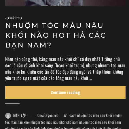
03/08/2023
NHUỘM TÓC MÀU NÂU
KHÓI NÀO HOT HẢ CÁC
BẠN NAM?
Năm nào cũng thế, bảng màu nâu khói chỉ có duy nhất 1 tông chủ
đạo là nâu và ánh khói sáng (hoặc khói trầm), nhưng nhuộm tóc màu
nâu khói lại khiến các tín đồ tóc đẹp đứng ngồi và thấp thỏm không
yên trước sự ra mắt của các tông màu nâu khói ...
Continue reading
BIÊN TẬP
Uncategorized
cách nhuộm tóc màu nâu khói
nhuộm
tóc màu nâu khói
nhuộm tóc màu nâu khói cho nam
nhuộm tóc màu nâu khói nam
nhuộm tóc màu nâu lạnh ánh khói
nhuộm tóc màu nâu vàng ánh khói
thuốc nhuộm