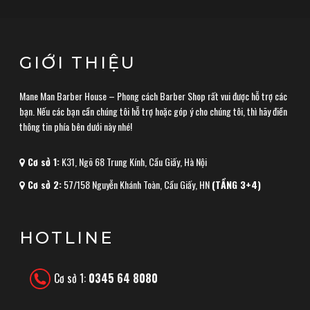
GIỚI THIỆU
Mane Man Barber House – Phong cách Barber Shop rất vui được hỗ trợ các
bạn. Nếu các bạn cần chúng tôi hỗ trợ hoặc góp ý cho chúng tôi, thì hãy điền
thông tin phía bên dưới này nhé!
Cơ sở 1:
K31, Ngõ 68 Trung Kính, Cầu Giấy, Hà Nội
Cơ sở 2:
57/158 Nguyễn Khánh Toàn, Cầu Giấy, HN
(TẦNG 3+4)
HOTLINE
Cơ sở 1:
0345 64 8080