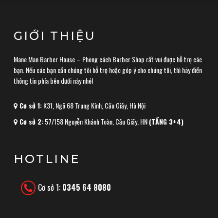
GIỚI THIỆU
Mane Man Barber House – Phong cách Barber Shop rất vui được hỗ trợ các
bạn. Nếu các bạn cần chúng tôi hỗ trợ hoặc góp ý cho chúng tôi, thì hãy điền
thông tin phía bên dưới này nhé!
Cơ sở 1:
K31, Ngõ 68 Trung Kính, Cầu Giấy, Hà Nội
Cơ sở 2:
57/158 Nguyễn Khánh Toàn, Cầu Giấy, HN
(TẦNG 3+4)
HOTLINE
Cơ sở 1:
0345 64 8080