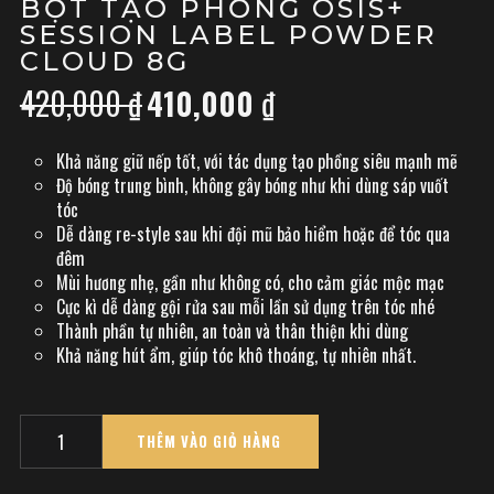
BỘT TẠO PHỒNG OSIS+
SESSION LABEL POWDER
CLOUD 8G
420,000
₫
410,000
₫
Giá
Giá
gốc
hiện
là:
tại
Khả năng giữ nếp tốt, với tác dụng tạo phồng siêu mạnh mẽ
420,000 ₫.
là:
Độ bóng trung bình, không gây bóng như khi dùng sáp vuốt
410,000 ₫.
tóc
Dễ dàng re-style sau khi đội mũ bảo hiểm hoặc để tóc qua
đêm
Mùi hương nhẹ, gần như không có, cho cảm giác mộc mạc
Cực kì dễ dàng gội rửa sau mỗi lần sử dụng trên tóc nhé
Thành phần tự nhiên, an toàn và thân thiện khi dùng
Khả năng hút ẩm, giúp tóc khô thoáng, tự nhiên nhất.
Quantity
THÊM VÀO GIỎ HÀNG